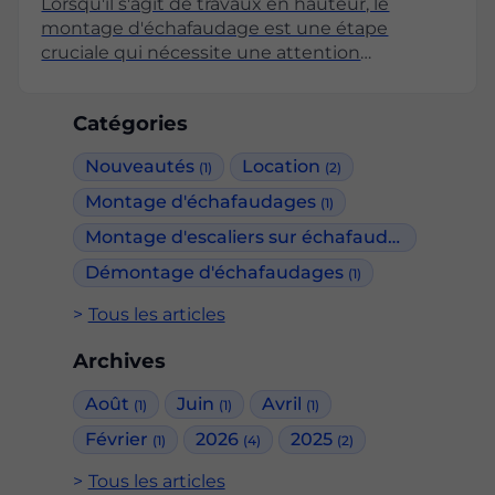
Lorsqu'il s'agit de travaux en hauteur, le
montage d'échafaudage est une étape
cruciale qui nécessite une attention
particulière à la sécurité. En effet, un
échafaudage mal monté peut entraîner des
Catégories
accidents graves, tant pour les travailleurs que
pour les passants. Cet article vous guidera à
Nouveautés
Location
(1)
(2)
travers les différentes étapes essentielles pour
garantir un montage d'échafaudage conforme
Montage d'échafaudages
(1)
aux normes de sécurité en vigueur.
Montage d'escaliers sur échafaudage
(1)
Démontage d'échafaudages
(1)
Tous les articles
Archives
Août
Juin
Avril
(1)
(1)
(1)
Février
2026
2025
(1)
(4)
(2)
Tous les articles