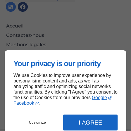
Accueil
Contactez-nous
Mentions légales
Plan du site
Your privacy is our priority
We use Cookies to improve user experience by
Haut de page
personalising content and ads, as well as
analyzing traffic and optimizing social networks
functionalities. By clicking "I Agree" you consent to
the use of Cookies from our providers
Google
Facebook
.
I AGREE
Customize