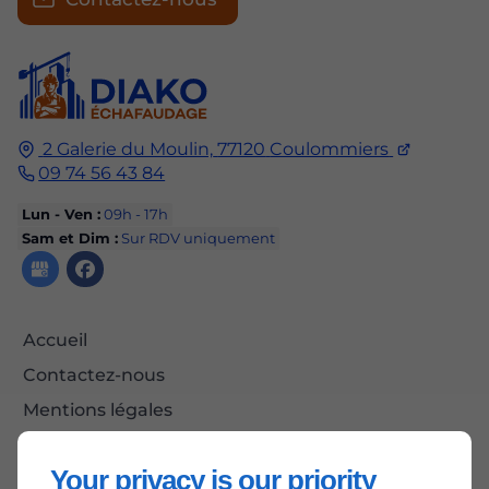
2 Galerie du Moulin,
77120
Coulommiers
09 74 56 43 84
Lun - Ven :
09h - 17h
Sam et Dim :
Sur RDV uniquement
Accueil
Contactez-nous
Mentions légales
Plan du site
Your privacy is our priority